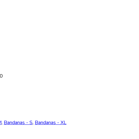
00
M
,
Bandanas - S
,
Bandanas - XL