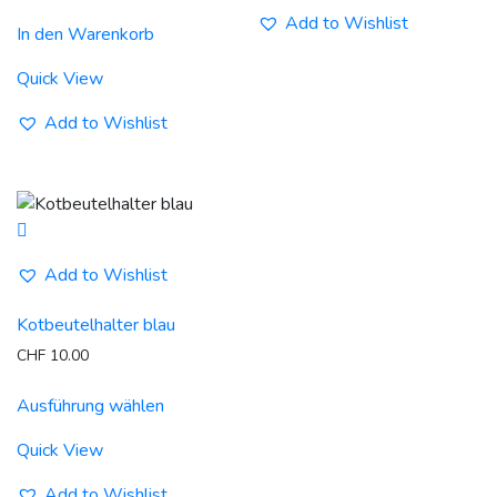
Varianten
Add to Wishlist
In den Warenkorb
auf.
Die
Quick View
Optionen
Add to Wishlist
können
auf
der
Produktseit
gewählt
werden
Add to Wishlist
Kotbeutelhalter blau
CHF
10.00
Dieses
Ausführung wählen
Produkt
weist
Quick View
mehrere
Varianten
Add to Wishlist