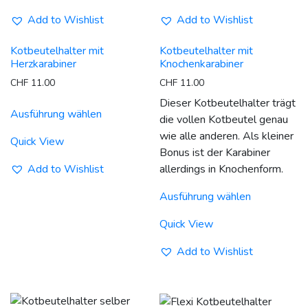
der
der
Add to Wishlist
Add to Wishlist
Produktseite
Produktseit
gewählt
gewählt
Kotbeutelhalter mit
Kotbeutelhalter mit
werden
werden
Herzkarabiner
Knochenkarabiner
CHF
11.00
CHF
11.00
Dieses
Dieser Kotbeutelhalter trägt
Ausführung wählen
Produkt
die vollen Kotbeutel genau
weist
wie alle anderen. Als kleiner
Quick View
mehrere
Bonus ist der Karabiner
Varianten
Add to Wishlist
allerdings in Knochenform.
auf.
Dieses
Ausführung wählen
Die
Produkt
Optionen
weist
Quick View
können
mehrere
auf
Varianten
Add to Wishlist
der
auf.
Produktseite
Die
gewählt
Optionen