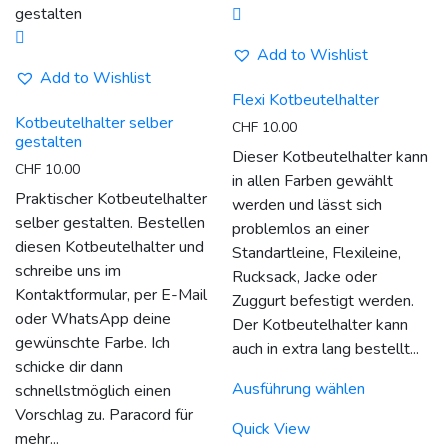
werden
können
auf
Add to Wishlist
der
Add to Wishlist
Produktseit
Flexi Kotbeutelhalter
gewählt
Kotbeutelhalter selber
CHF
10.00
werden
gestalten
Dieser Kotbeutelhalter kann
CHF
10.00
in allen Farben gewählt
Praktischer Kotbeutelhalter
werden und lässt sich
selber gestalten. Bestellen
problemlos an einer
diesen Kotbeutelhalter und
Standartleine, Flexileine,
schreibe uns im
Rucksack, Jacke oder
Kontaktformular, per E-Mail
Zuggurt befestigt werden.
oder WhatsApp deine
Der Kotbeutelhalter kann
gewünschte Farbe. Ich
auch in extra lang bestellt...
schicke dir dann
Dieses
Ausführung wählen
schnellstmöglich einen
Produkt
Vorschlag zu. Paracord für
weist
Quick View
mehr...
mehrere