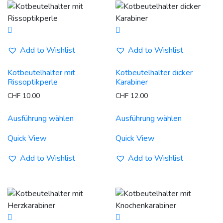
Optionen
Optionen
können
können
auf
auf
der
der
Add to Wishlist
Add to Wishlist
Produktseite
Produktseit
gewählt
gewählt
Kotbeutelhalter mit
Kotbeutelhalter dicker
werden
werden
Rissoptikperle
Karabiner
CHF
10.00
CHF
12.00
Dieses
Dieses
Ausführung wählen
Ausführung wählen
Produkt
Produkt
weist
weist
Quick View
Quick View
mehrere
mehrere
Varianten
Varianten
Add to Wishlist
Add to Wishlist
auf.
auf.
Die
Die
Optionen
Optionen
können
können
auf
auf