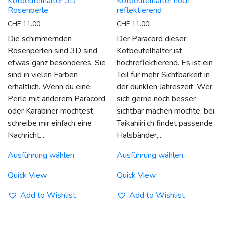
Kotbeutelhalter 3D
Kotbeutelhalter hoch
Rosenperle
reflektierend
CHF
11.00
CHF
11.00
Die schimmernden
Der Paracord dieser
Rosenperlen sind 3D sind
Kotbeutelhalter ist
etwas ganz besonderes. Sie
hochreflektierend. Es ist ein
sind in vielen Farben
Teil für mehr Sichtbarkeit in
erhältlich. Wenn du eine
der dunklen Jahreszeit. Wer
Perle mit anderem Paracord
sich gerne noch besser
oder Karabiner möchtest,
sichtbar machen möchte, bei
schreibe mir einfach eine
Taikahiiri.ch findet passende
Nachricht...
Halsbänder,...
Dieses
Dieses
Ausführung wählen
Ausführung wählen
Produkt
Produkt
weist
weist
Quick View
Quick View
mehrere
mehrere
Varianten
Varianten
Add to Wishlist
Add to Wishlist
auf.
auf.
Die
Die