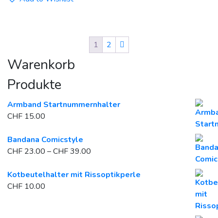
auf.
Die
Optionen
1
2
können
auf
Warenkorb
der
Produktseite
Produkte
gewählt
werden
Armband Startnummernhalter
CHF
15.00
Bandana Comicstyle
Preisspanne:
CHF
23.00
–
CHF
39.00
CHF 23.00
bis
Kotbeutelhalter mit Rissoptikperle
CHF 39.00
CHF
10.00