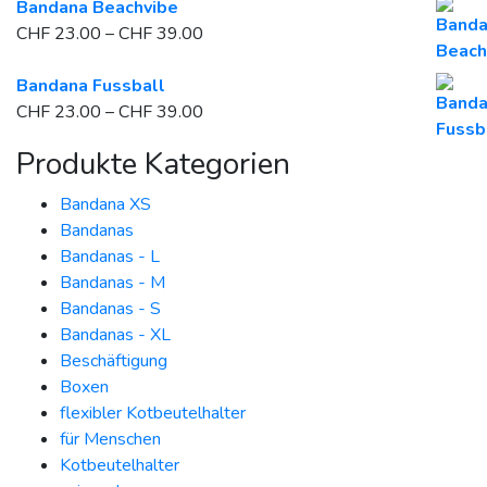
Bandana Beachvibe
Preisspanne:
CHF
23.00
–
CHF
39.00
CHF 23.00
bis
Bandana Fussball
CHF 39.00
Preisspanne:
CHF
23.00
–
CHF
39.00
CHF 23.00
Produkte Kategorien
bis
CHF 39.00
Bandana XS
Bandanas
Bandanas - L
Bandanas - M
Bandanas - S
Bandanas - XL
Beschäftigung
Boxen
flexibler Kotbeutelhalter
für Menschen
Kotbeutelhalter