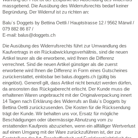
massgebend. Die Ausübung des Widerrufsrechts bedarf keiner
Begründung. Der Widerruf ist zu richten an:
Balu`s Doggets by Bettina Oettli
/ Hauptstrasse 12 / 9562 Märwil /
079 882 86 87 /
E-mail: balus@doggets.ch
Die Ausübung des Widerrufsrechts führt zur Umwandlung des
Kaufvertrags in ein Rückabwicklungsverhältnis, sind die neuen
Artikel teurer als die erworbene, wird Ihnen die Differenz
verrechnet. Sind die neuen Artikel günstiger als die zuerst
erworbene wird Ihnen die Differenz in Form eines Gutscheines
zurückerstattet, einlösbar bei balus.doggets.ch (gültig bis
eingelöst). Generell gilt, dass Artikel nicht benutzt werden dürfen,
da ansonsten das Rückgaberecht erlischt. Der Kunde muss die
erhaltenen Waren ungebraucht mit der Originalverpackung innert
14 Tagen nach Erklärung des Widerrufs an Balu`s Doggets by
Bettina Oettli zurückzusenden. Die Kosten für die Rücksendung
trägt der Kunde. Wir behalten uns vor, Ersatz für mögliche
Beschädigungen oder übermässige Abnutzung vom zu
erstattenden Kaufpreis abzuziehen, wenn ein allfälliger Wertverlust
auf einen Umgang mit der Ware zurückzuführen ist, der zur