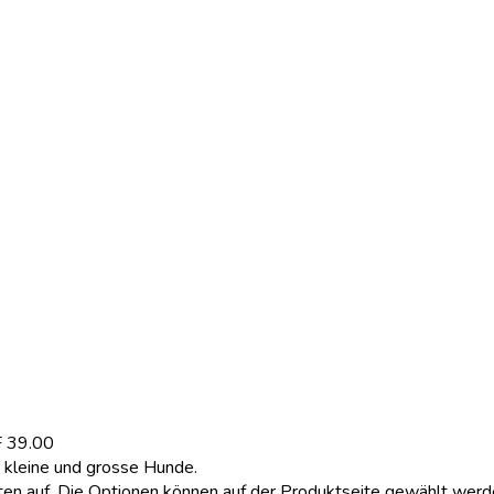
F 39.00
r kleine und grosse Hunde.
ten auf. Die Optionen können auf der Produktseite gewählt wer